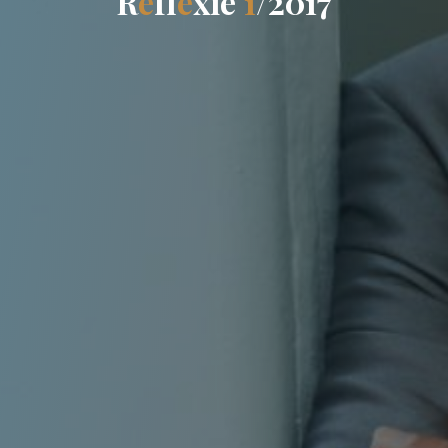
R
e
f
l
e
x
i
e
1
/
2
0
1
7