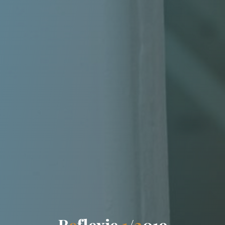
R
e
f
l
e
x
i
e
1
/
2
0
1
9