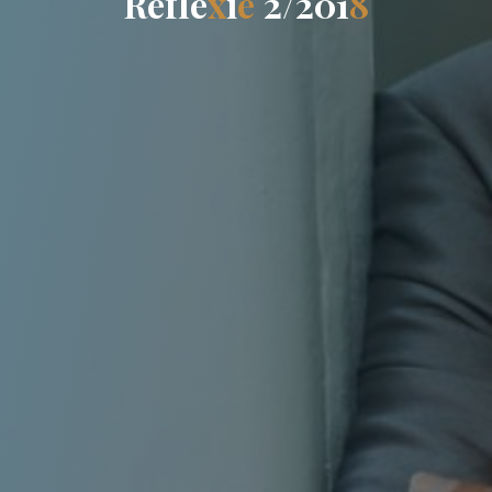
R
e
f
l
e
x
i
e
2
/
2
0
1
8