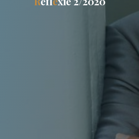
R
e
f
l
e
x
i
e
2
/
2
0
2
0