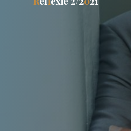
R
e
f
l
e
x
i
e
2
/
2
0
2
1