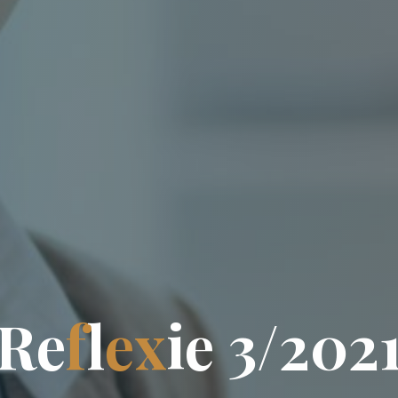
R
e
f
l
e
x
i
e
3
/
2
0
2