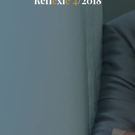
R
e
f
l
e
x
i
e
4
/
2
0
1
8