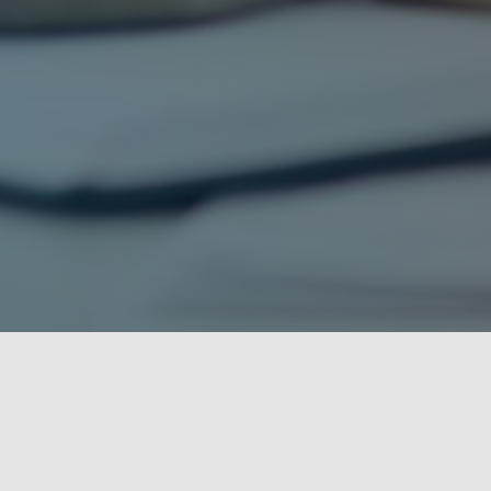
REFLEXIE
Kompendium teórie a praxe p