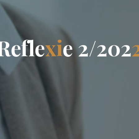
R
e
f
l
e
x
i
e
2
/
2
0
2