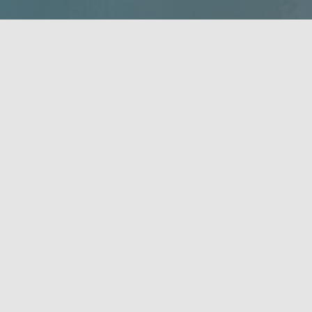
REFLEXIE
Kompendium teórie a praxe p
Fulltext – celé číslo 2/2025
(.pdf)
Rok vydania:
2025
Vydavateľ:
VERBUM – vydavateľstvo Ka
ISSN:
2730-020X
URL časopisu:
https://reflexie.ku.sk/