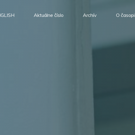
GLISH
Aktuálne číslo
Archív
O časop